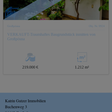
Großpösna
Obj. Nr. 0924
VERKAUFT-Traumhaftes Baugrundstück inmitten von
Großpösna
219.000 €
1.212 m²
Katrin Gutzer Immobilien
Buchenweg 3