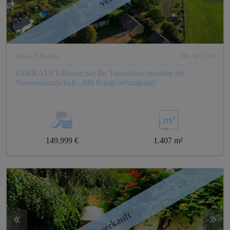
Borna OT Haubitz
Obj. Nr. 12/24
VERKAUFT-Bauen Sie Ihr Traumhaus inmitten der
Neuseenlandschaft - Mit Baugenehmigung!
149.999 €
1.407 m²
verkauft