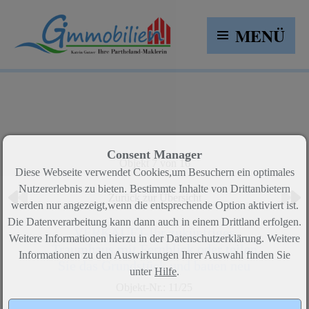
MENÜ
Consent Manager
Objekt 7 von 16
Diese Webseite verwendet Cookies,um Besuchern ein optimales
Nutzererlebnis zu bieten. Bestimmte Inhalte von Drittanbietern
Zurück zur Übersicht
werden nur angezeigt,wenn die entsprechende Option aktiviert ist.
Die Datenverarbeitung kann dann auch in einem Drittland erfolgen.
VERKAUFT-Ihr zukünftiges
Weitere Informationen hierzu in der Datenschutzerklärung. Weitere
Traumhaus mit Fernblick oder teilen
Informationen zu den Auswirkungen Ihrer Auswahl finden Sie
Sie das Grundstück und bauen neu
unter
Hilfe
.
Objekt-Nr.: 11/25