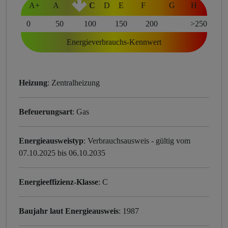
A+
A
B
C
D
E
F
G
H
0
50
100
150
200
>250
Energieverbrauchs-Kennwert
Heizung
: Zentralheizung
Befeuerungsart
: Gas
Energieausweistyp
: Verbrauchsausweis - gültig vom
07.10.2025 bis 06.10.2035
Energieeffizienz-Klasse
: C
Baujahr laut Energieausweis
: 1987